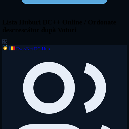
Lista Huburi DC++ Online / Ordonate
descrescător după Voturi
25
Ever-Net DC Hub