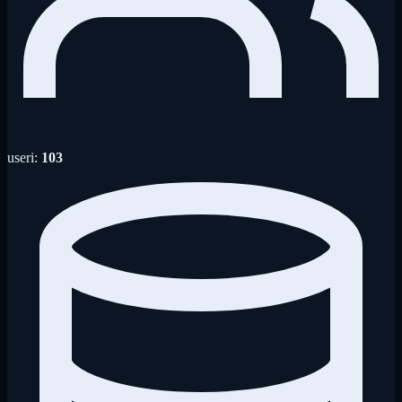
useri:
103