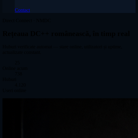
Contact
Direct Connect · NMDC
Rețeaua DC++ românească, în timp real
Huburi verificate automat — stare online, utilizatori și uptime,
actualizate constant.
25
Online acum
738
Huburi
4.120
Useri online