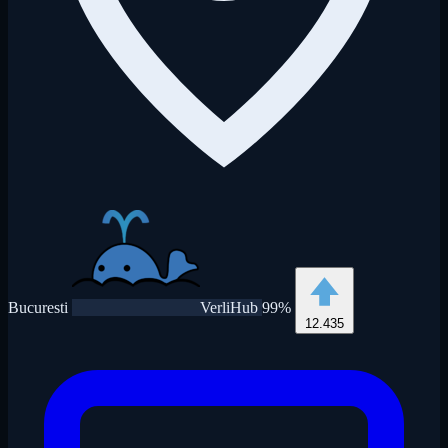
Bucuresti
VerliHub
99%
12.435