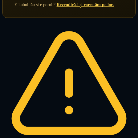
E hubul tău și e pornit?
Revendică-l și corectăm pe loc.