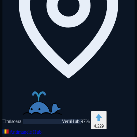
Timisoara
VerliHub
97%
4.229
Antimanele Hub