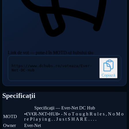
Link de vot — pune-l în MOTD-ul hubului tău
https://www.dchubs.ro/voteaza/Ever-
Net-DC-Hub
Copiază
Specificaţii
Specificaţii — Ever-Net DC Hub
•€V€R-N€T•HUß• - N o T o u g h R u l e s , N o M o
MOTD
r e P l a y i n g . . J u s t S H A R E . . . .
Owner
Ever-Net