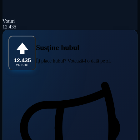
Voturi
12.435
Susține hubul
12.435
Îți place hubul? Votează-l o dată pe zi.
VOTURI