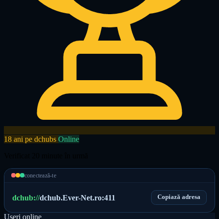
18 ani pe dchubs
Online
Verificat 20 minute în urmă
conectează-te
dchub://
dchub.Ever-Net.ro:411
Copiază adresa
Useri online